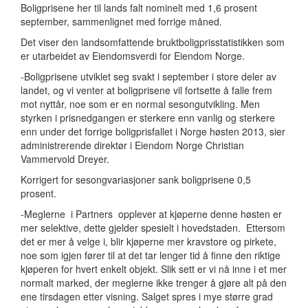
Boligprisene her til lands falt nominelt med 1,6 prosent
september, sammenlignet med forrige måned.
Det viser den landsomfattende bruktboligprisstatistikken som
er utarbeidet av Eiendomsverdi for Eiendom Norge.
-Boligprisene utviklet seg svakt i september i store deler av
landet, og vi venter at boligprisene vil fortsette å falle frem
mot nyttår, noe som er en normal sesongutvikling. Men
styrken i prisnedgangen er sterkere enn vanlig og sterkere
enn under det forrige boligprisfallet i Norge høsten 2013, sier
administrerende direktør i Eiendom Norge Christian
Vammervold Dreyer.
Korrigert for sesongvariasjoner sank boligprisene 0,5
prosent.
-Meglerne i Partners opplever at kjøperne denne høsten er
mer selektive, dette gjelder spesielt i hovedstaden. Ettersom
det er mer å velge i, blir kjøperne mer kravstore og pirkete,
noe som igjen fører til at det tar lenger tid å finne den riktige
kjøperen for hvert enkelt objekt. Slik sett er vi nå inne i et mer
normalt marked, der meglerne ikke trenger å gjøre alt på den
ene tirsdagen etter visning. Salget spres i mye større grad